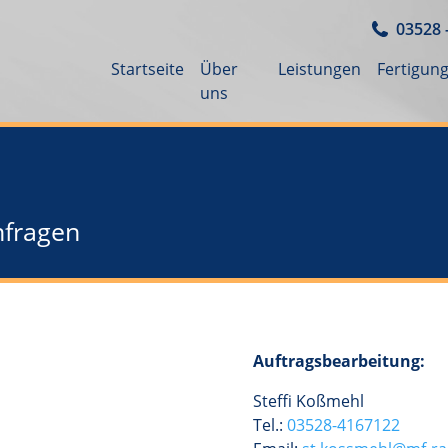
03528 
Startseite
Über
Leistungen
Fertigun
uns
nfragen
Auftragsbearbeitung:
Steffi Koßmehl
Tel.:
03528-4167122