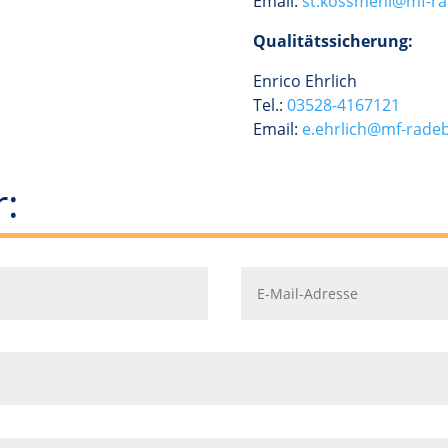
Email:
st.kossmehl@mf-ra
Qualitätssicherung:
Enrico Ehrlich
Tel.:
03528-4167121
Email:
e.ehrlich@mf-rade
: