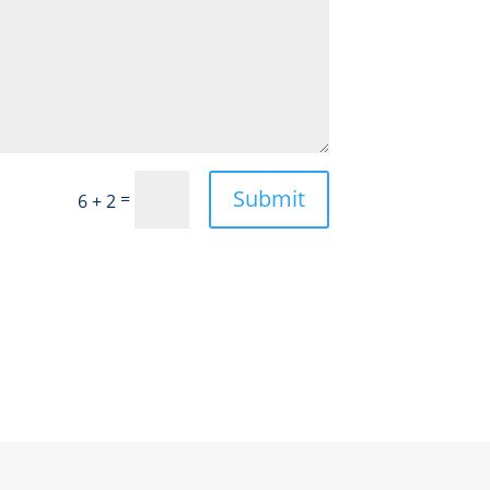
Submit
=
6 + 2