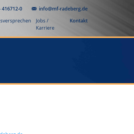
- 416712-0
info@mf-radeberg.de
gsversprechen
Jobs /
Kontakt
Karriere