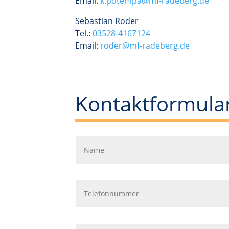
Email:
k.potempa@mf-radeberg.de
Sebastian Roder
Tel.:
03528-4167124
Email:
roder@mf-radeberg.de
Kontaktformular